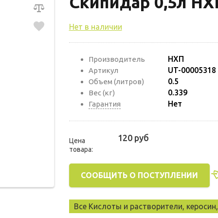
Скипидар 0,5л НХ
Нет в наличии
НХП
Производитель
UT-00005318
Артикул
0.5
Объем (литров)
0.339
Вес (кг)
Нет
Гарантия
120 руб
Цена
товара:
СООБЩИТЬ О ПОСТУПЛЕНИИ
Все Кислоты и растворители, керосин,