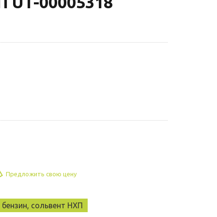
П UT-00005318
Предложить свою цену
 бензин, сольвент НХП