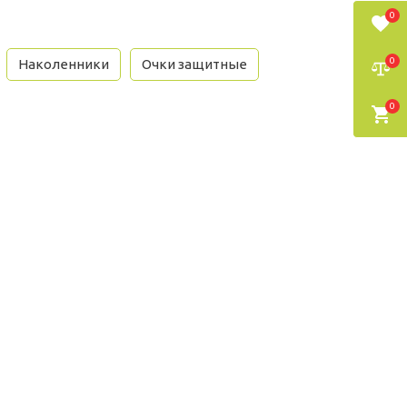
0
0
Наколенники
Очки защитные
0