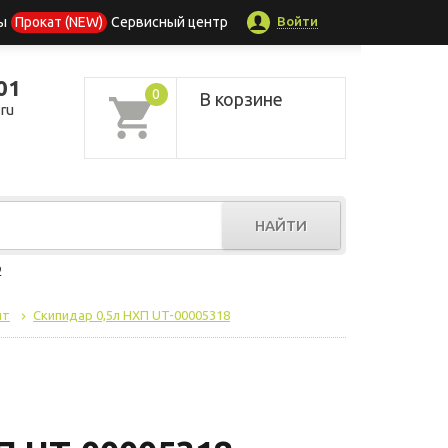
Войти
ы
Прокат (NEW)
Сервисный центр
01
0
В корзине
ru
НАЙТИ
р
нт
Скипидар 0,5л НХП UT-00005318