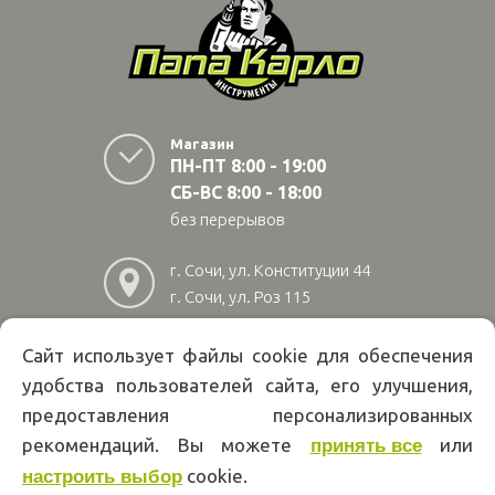
Магазин
ПН-ПТ 8:00 - 19:00
СБ-ВС 8:00 - 18:00
без перерывов
г. Сочи, ул. Конституции 44
г. Сочи, ул. Роз 115
г. Адлер, ул Авиационная
28/10
Сайт использует файлы cookie для обеспечения
удобства пользователей сайта, его улучшения,
8
(800)
222 02 01
предоставления персонализированных
Информация на сайте papakarlotools.ru не является публичной
рекомендаций. Вы можете
или
принять все
офертой. Указанные цены действуют только при оформлении заказа
cookie.
через интернет-магазин papakarlotools.ru.
настроить выбор
Цены в пунктах выдачи заказов и розничных магазинах компании