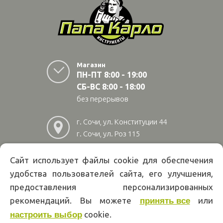
Магазин
ПН-ПТ 8:00 - 19:00
СБ-ВС 8:00 - 18:00
без перерывов
г. Сочи, ул. Конституции 44
г. Сочи, ул. Роз 115
г. Адлер, ул Авиационная
28/10
Сайт использует файлы cookie для обеспечения
удобства пользователей сайта, его улучшения,
8
(800)
222 02 01
предоставления персонализированных
Информация на сайте papakarlotools.ru не является публичной
рекомендаций. Вы можете
или
принять все
офертой. Указанные цены действуют только при оформлении заказа
cookie.
через интернет-магазин papakarlotools.ru.
настроить выбор
Цены в пунктах выдачи заказов и розничных магазинах компании