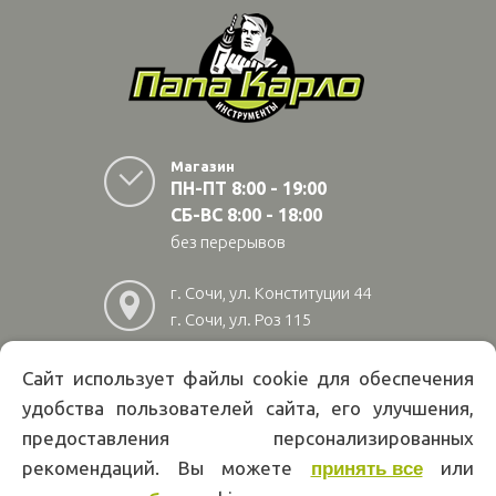
Магазин
ПН-ПТ 8:00 - 19:00
СБ-ВС 8:00 - 18:00
без перерывов
г. Сочи, ул. Конституции 44
г. Сочи, ул. Роз 115
г. Адлер, ул Авиационная
28/10
Сайт использует файлы cookie для обеспечения
удобства пользователей сайта, его улучшения,
8
(800)
222 02 01
предоставления персонализированных
Информация на сайте papakarlotools.ru не является публичной
рекомендаций. Вы можете
или
принять все
офертой. Указанные цены действуют только при оформлении заказа
через интернет-магазин papakarlotools.ru.