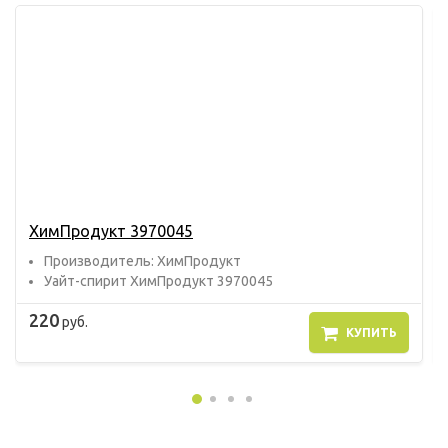
ХимПродукт 3970045
Прoизвoдитель: ХимПродукт
Уайт-спирит ХимПродукт 3970045
220
руб.
КУПИТЬ