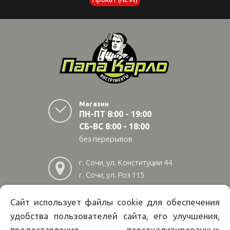
Магазин
ПН-ПТ 8:00 - 19:00
СБ-ВС 8:00 - 18:00
без перерывов
г. Сочи, ул. Конституции 44
г. Сочи, ул. Роз 115
г. Адлер, ул Авиационная
28/10
Сайт использует файлы cookie для обеспечения
удобства пользователей сайта, его улучшения,
8
(800)
222 02 01
предоставления персонализированных