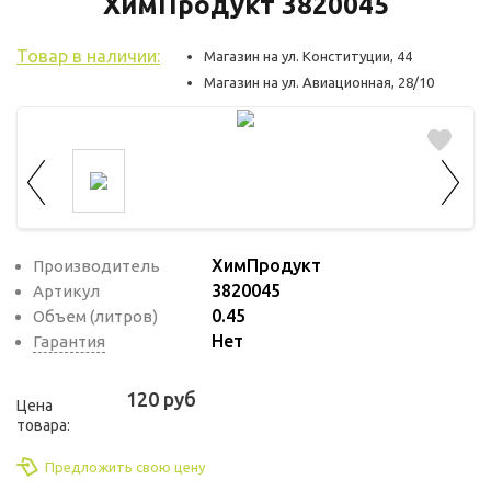
используются для оценки поведения
ХимПродукт 3820045
пользователей на сайте. Эти файлы cookie
Товар в наличии:
помогают понять, как используется сайт,
Магазин на ул. Конституции, 44
Магазин на ул. Авиационная, 28/10
чтобы увеличить его производительность
и сделать функционал сайта максимально
удобным для пользователей.
Рекламные файлы cookie используются
для целей маркетинга и улучшения
качества рекламы. Эти файлы cookie
ХимПродукт
Производитель
помогают обеспечить максимально
3820045
Артикул
высокую точность и ценность содержания
0.45
Объем (литров)
маркетинговых и рекламных материалов
Нет
Гарантия
для пользователей сайта.
120 руб
Цена
товара:
Предложить свою цену