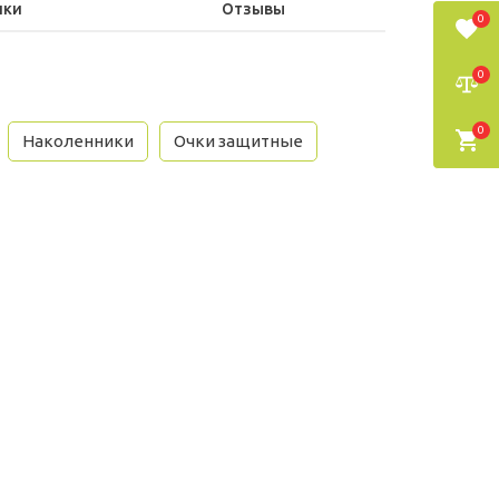
ики
Отзывы
0
0
0
Наколенники
Очки защитные