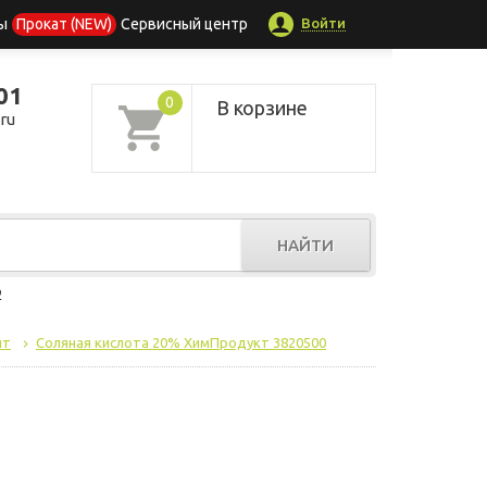
Войти
ы
Прокат (NEW)
Сервисный центр
01
0
В корзине
ru
НАЙТИ
р
нт
Соляная кислота 20% ХимПродукт 3820500