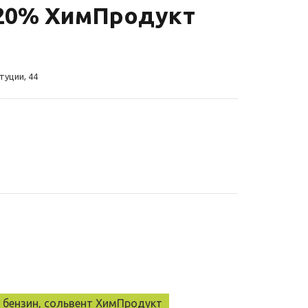
 20% ХимПродукт
туции, 44
, бензин, сольвент ХимПродукт