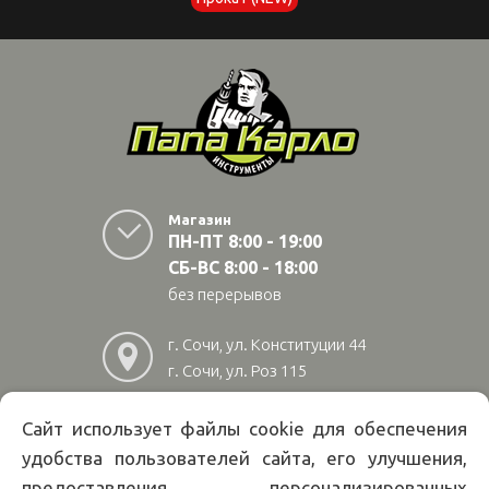
Магазин
ПН-ПТ 8:00 - 19:00
СБ-ВС 8:00 - 18:00
без перерывов
г. Сочи, ул. Конституции 44
г. Сочи, ул. Роз 115
г. Адлер, ул Авиационная
28/10
Сайт использует файлы cookie для обеспечения
удобства пользователей сайта, его улучшения,
8
(800)
222 02 01
предоставления персонализированных