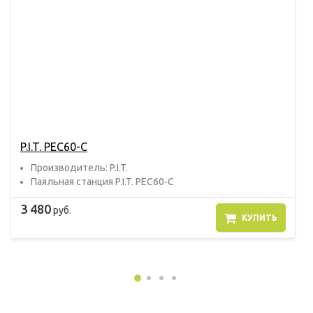
P.I.T. PEC60-C
Прoизвoдитель: P.I.T.
Паяльная станция P.I.T. PEC60-C
3 480
руб.
КУПИТЬ