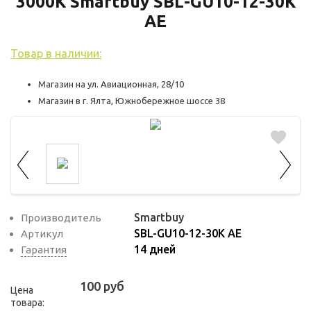
3000K Smartbuy SBL-GU10-12-30K
используются для оценки поведения
пользователей на сайте. Эти файлы cookie
AE
помогают понять, как используется сайт,
Товар в наличии:
чтобы увеличить его производительность
и сделать функционал сайта максимально
Магазин на ул. Авиационная, 28/10
удобным для пользователей.
Магазин в г. Ялта, Южнобережное шоссе 38
Рекламные файлы cookie используются
для целей маркетинга и улучшения
качества рекламы. Эти файлы cookie
помогают обеспечить максимально
высокую точность и ценность содержания
маркетинговых и рекламных материалов
Smartbuy
Производитель
для пользователей сайта.
SBL-GU10-12-30K AE
Артикул
14 дней
Гарантия
100 руб
Цена
товара: