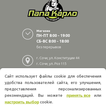
Магазин
ПН-ПТ 8:00 - 19:00
СБ-ВС 8:00 - 18:00
без перерывов
г. Сочи, ул. Конституции 44
г. Сочи, ул. Роз 115
г. Адлер, ул Авиационная
28/10
Сайт использует файлы cookie для обеспечения
удобства пользователей сайта, его улучшения,
8
(800)
222 02 01
предоставления персонализированных
Информация на сайте papakarlotools.ru не является публичной
рекомендаций. Вы можете
или
принять все
офертой. Указанные цены действуют только при оформлении заказа
cookie.
через интернет-магазин papakarlotools.ru.
настроить выбор
Цены в пунктах выдачи заказов и розничных магазинах компании