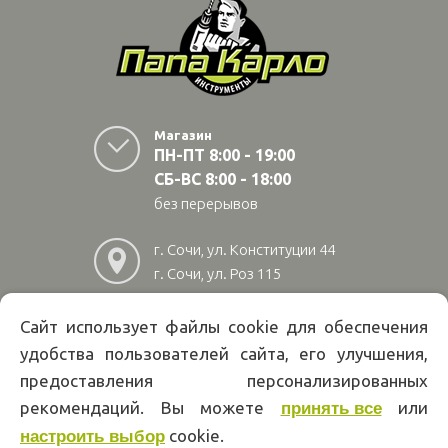
Магазин
ПН-ПТ 8:00 - 19:00
СБ-ВС 8:00 - 18:00
без перерывов
г. Сочи, ул. Конституции 44
г. Сочи, ул. Роз 115
г. Адлер, ул Авиационная
28/10
Сайт использует файлы cookie для обеспечения
удобства пользователей сайта, его улучшения,
8
(800)
222 02 01
предоставления персонализированных
Информация на сайте papakarlotools.ru не является публичной
рекомендаций. Вы можете
или
принять все
офертой. Указанные цены действуют только при оформлении заказа
cookie.
через интернет-магазин papakarlotools.ru.
настроить выбор