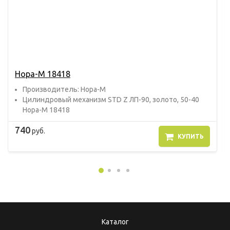
Нора-М 18418
Прoизвoдитель: Нора-М
Цилиндровый механизм STD Z ЛП-90, золото, 50-40
Нора-М 18418
740
руб.
КУПИТЬ
Каталог