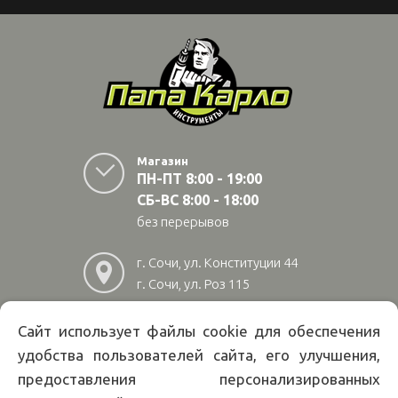
Магазин
ПН-ПТ 8:00 - 19:00
СБ-ВС 8:00 - 18:00
без перерывов
г. Сочи, ул. Конституции 44
г. Сочи, ул. Роз 115
г. Адлер, ул Авиационная
28/10
Сайт использует файлы cookie для обеспечения
удобства пользователей сайта, его улучшения,
8
(800)
222 02 01
предоставления персонализированных
Информация на сайте papakarlotools.ru не является публичной