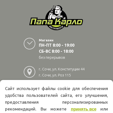
Магазин
ПН-ПТ 8:00 - 19:00
СБ-ВС 8:00 - 18:00
без перерывов
г. Сочи, ул. Конституции 44
г. Сочи, ул. Роз 115
г. Адлер, ул Авиационная
28/10
Сайт использует файлы cookie для обеспечения
удобства пользователей сайта, его улучшения,
8
(800)
222 02 01
предоставления персонализированных
Информация на сайте papakarlotools.ru не является публичной
рекомендаций. Вы можете
или
принять все
офертой. Указанные цены действуют только при оформлении заказа