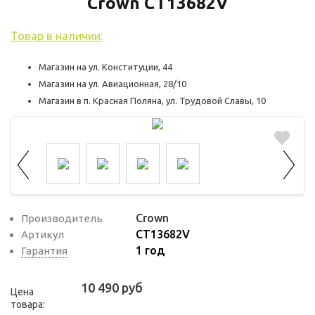
используются для оценки поведения
Crown CT13682V
пользователей на сайте. Эти файлы cookie
Товар в наличии:
помогают понять, как используется сайт,
чтобы увеличить его производительность
Магазин на ул. Конституции, 44
и сделать функционал сайта максимально
Магазин на ул. Авиационная, 28/10
удобным для пользователей.
Магазин в п. Красная Поляна, ул. Трудовой Славы, 10
Рекламные файлы cookie используются
для целей маркетинга и улучшения
качества рекламы. Эти файлы cookie
помогают обеспечить максимально
высокую точность и ценность содержания
маркетинговых и рекламных материалов
Crown
Производитель
CT13682V
для пользователей сайта.
Артикул
1 год
Гарантия
10 490 руб
Цена
товара: