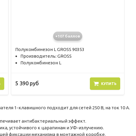
+107 баллов
Полукомбинезон L GROSS 90353
Производитель: GROSS
Полукомбинезон L
5 390 руб
Ь
КУПИТЬ
ателя 1-клавишного подходит для сетей 250 В, на ток 10 А.
еспечивает антибактериальный эффект.
ика, устойчивого к царапинам и УФ-излучению.
шей фиксации механизма в монтажной коробке.