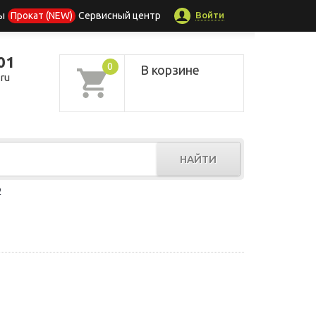
Войти
ы
Прокат (NEW)
Сервисный центр
01
0
В корзине
ru
НАЙТИ
р