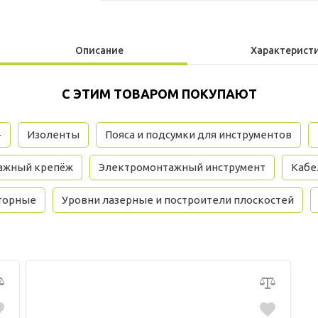
Описание
Характерист
С ЭТИМ ТОВАРОМ ПОКУПАЮТ
+
Изоленты
Пояса и подсумки для инструментов
ажный крепёж
Электромонтажный инструмент
Кабе
торные
Уровни лазерные и построители плоскостей