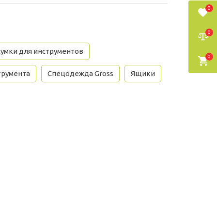
0
0
сумки для инструментов
0
трумента
Спецодежда Gross
Ящики