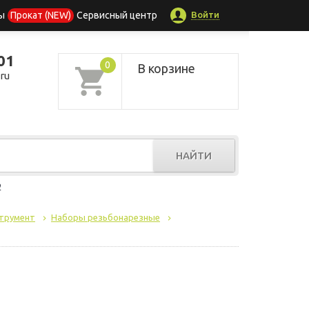
Войти
ы
Прокат (NEW)
Сервисный центр
01
0
В корзине
ru
НАЙТИ
р
струмент
Наборы резьбонарезные