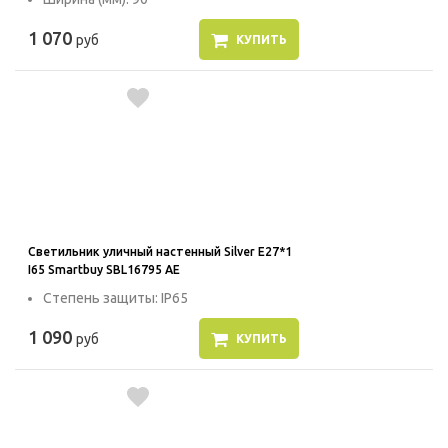
1 070
руб
КУПИТЬ
Светильник уличный настенный Silver E27*1
I65 Smartbuy SBL16795 AE
Степень защиты: IP65
1 090
руб
КУПИТЬ