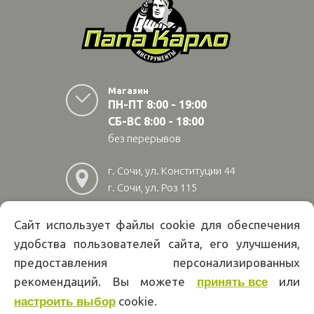
Магазин
ПН-ПТ 8:00 - 19:00
СБ-ВС 8:00 - 18:00
без перерывов
г. Сочи, ул. Конституции 44
г. Сочи, ул. Роз 115
г. Адлер, ул Авиационная
28/10
Сайт использует файлы cookie для обеспечения
удобства пользователей сайта, его улучшения,
8
(800)
222 02 01
предоставления персонализированных
Информация на сайте papakarlotools.ru не является публичной
рекомендаций. Вы можете
или
принять все
офертой. Указанные цены действуют только при оформлении заказа
cookie.
через интернет-магазин papakarlotools.ru.
настроить выбор
Цены в пунктах выдачи заказов и розничных магазинах компании