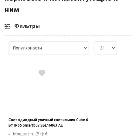
используются для оценки поведения
пользователей на сайте. Эти файлы cookie
ним
помогают понять, как используется сайт,
чтобы увеличить его производительность
Фильтры
и сделать функционал сайта максимально
удобным для пользователей.
Рекламные файлы cookie используются
для целей маркетинга и улучшения
качества рекламы. Эти файлы cookie
помогают обеспечить максимально
высокую точность и ценность содержания
маркетинговых и рекламных материалов
для пользователей сайта.
Светодиодный уличный светильник Cube 6
Вт IP65 Smartbuy SBL16863 AE
Мощность (Вт): 6