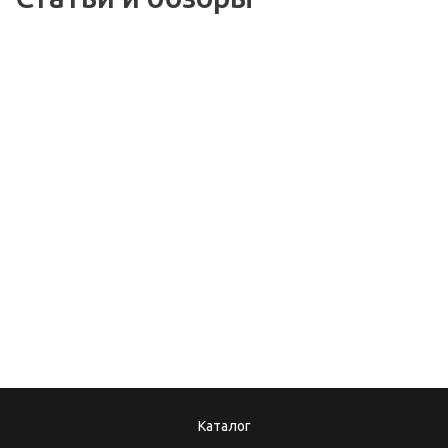
30.08.2018
Выбираем стабилизатор
напряжения
08.12.2017
10.10.2025
Подарочные
Теперь мы в MAX!
сертификаты
Каталог