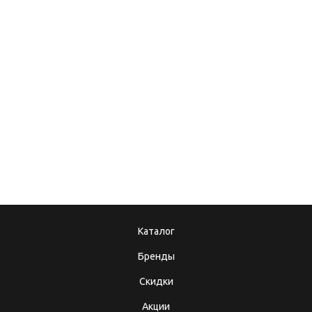
ИНСТРУМЕНТЫ ДЛЯ
САНТЕХНИКА
08.12.2017
10.10.2025
Подарочные
Теперь мы в MAX!
сертификаты
Каталог
Бренды
Скидки
Акции