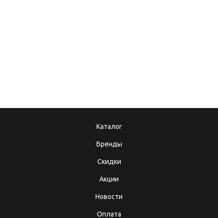
08.12.2017
10.10.2025
Подарочные
Теперь мы в MAX!
сертификаты
Каталог
Бренды
Скидки
Акции
Новости
Оплата