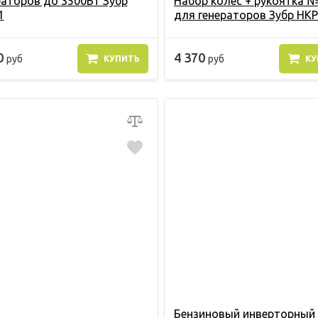
раторов до 3500Вт Зубр
Набор колес + рукоятка №
1
для генераторов Зубр НКР
0
4 370
руб
руб
КУПИТЬ
КУ
Бензиновый инверторный