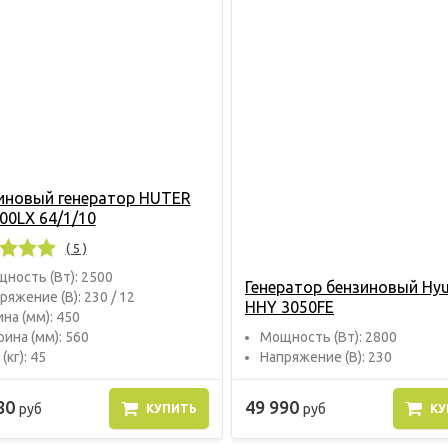
иновый генератор HUTER
00LX 64/1/10
( 5 )
ность (Вт): 2500
Генератор бензиновый Hy
ряжение (В): 230 / 12
HHY 3050FE
на (мм): 450
ина (мм): 560
Мощность (Вт): 2800
(кг): 45
Напряжение (В): 230
80
49 990
руб
руб
КУПИТЬ
КУ