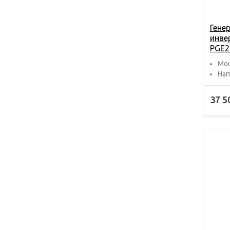
Гене
инвер
PGE2
Мощ
Нап
37 5