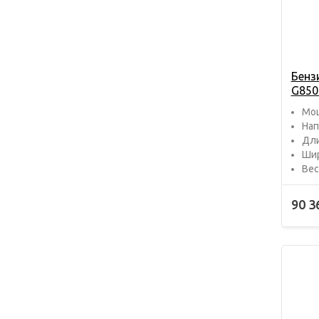
Бенз
G850
Мощ
Нап
Дли
Шир
Вес 
90 3