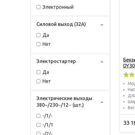
Электронный
Силовой выход (32А)
Да
Нет
Бенз
Электростартер
DY30
Да
Нет
Мощ
Нап
Дли
Электрические выходы
Шир
380⏦/230⏦/12⎓ (шт.)
Вес 
-/1/-
33 1
-/1/1
-/2/-