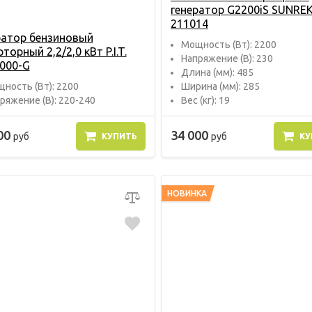
генератор G2200iS SUNRE
211014
ратор бензиновый
Мощность (Вт): 2200
торный 2,2/2,0 кВт P.I.T.
Напряжение (В): 230
000-G
Длина (мм): 485
ность (Вт): 2200
Ширина (мм): 285
ряжение (В): 220-240
Вес (кг): 19
00
34 000
руб
руб
КУПИТЬ
КУ
НОВИНКА