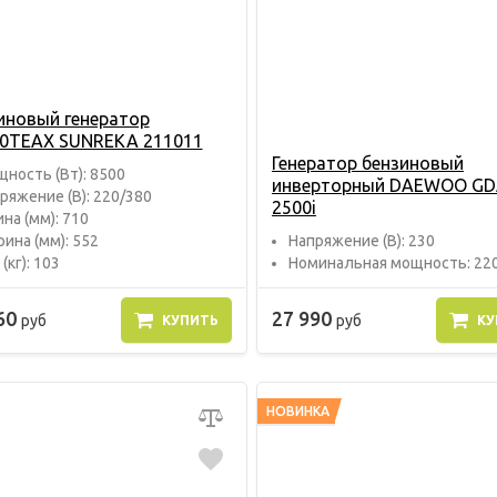
иновый генератор
0TEAX SUNREKA 211011
Генератор бензиновый
ность (Вт): 8500
инверторный DAEWOO G
ряжение (В): 220/380
2500i
на (мм): 710
ина (мм): 552
Напряжение (В): 230
(кг): 103
Номинальная мощность: 22
60
27 990
руб
руб
КУПИТЬ
КУ
НОВИНКА