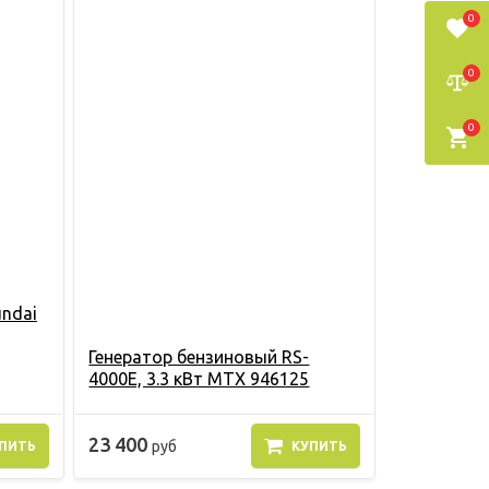
0
0
0
undai
Генератор бензиновый RS-
4000E, 3.3 кВт MTX 946125
23 400
руб
ПИТЬ
КУПИТЬ