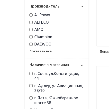
Прoизвoдитель
A-iPower
ALTECO
AMO
Champion
DAEWOO
Показать все
Бенз
Наличие в магазинах
г. Сочи, ул.Конституции,
44
п. Адлер, ул.Авиационная,
28/10
г. Ялта, Южнобережное
шоссе 38