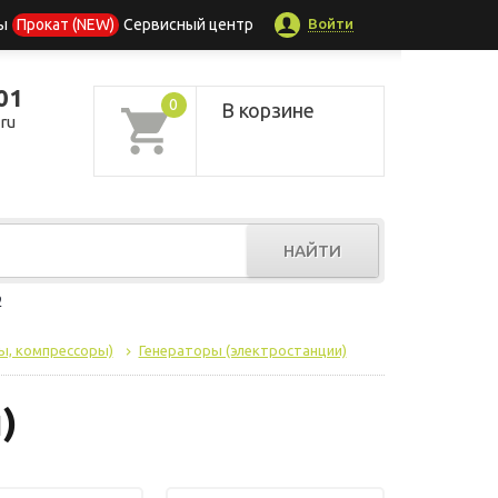
Войти
ы
Прокат (NEW)
Сервисный центр
01
0
В корзине
ru
НАЙТИ
р
ы, компрессоры)
Генераторы (электростанции)
)