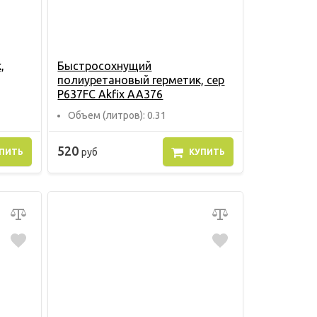
,
Быстросохнущий
полиуретановый герметик, сер
P637FC Akfix AA376
Объем (литров): 0.31
520
руб
ПИТЬ
КУПИТЬ