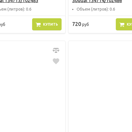
al 134715/102485
Soudal 134714/102486
ем (литров): 0.6
Объем (литров): 0.6
720
руб
руб
КУПИТЬ
КУ