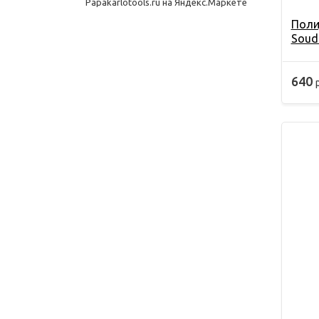
Поли
Soud
640