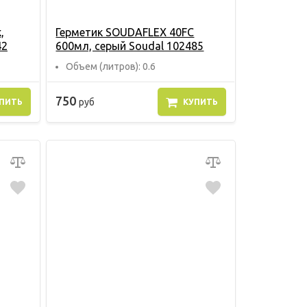
,
Герметик SOUDAFLEX 40FC
42
600мл, серый Soudal 102485
Объем (литров): 0.6
750
руб
ПИТЬ
КУПИТЬ