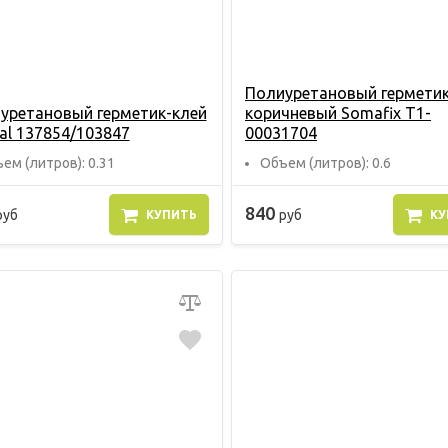
Полиуретановый герметик
уретановый герметик-клей
коричневый Somafix Т1-
al 137854/103847
00031704
ем (литров): 0.31
Объем (литров): 0.6
840
руб
руб
КУПИТЬ
КУ