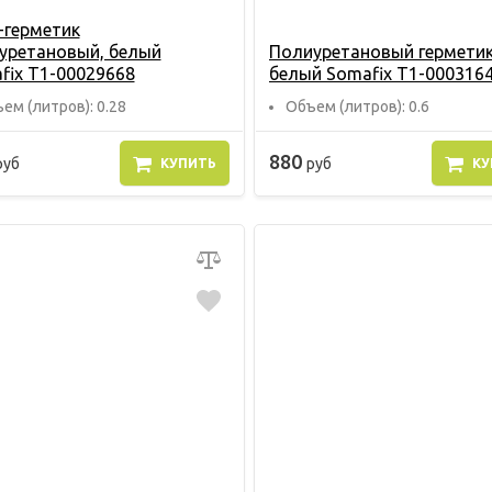
-герметик
уретановый, белый
Полиуретановый герметик
fix Т1-00029668
белый Somafix Т1-000316
ем (литров): 0.28
Объем (литров): 0.6
880
руб
руб
КУПИТЬ
КУ