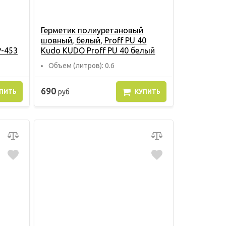
Герметик полиуретановый
шовный, белый, Proff PU 40
P-453
Kudo KUDO Proff PU 40 белый
Объем (литров): 0.6
690
руб
ПИТЬ
КУПИТЬ