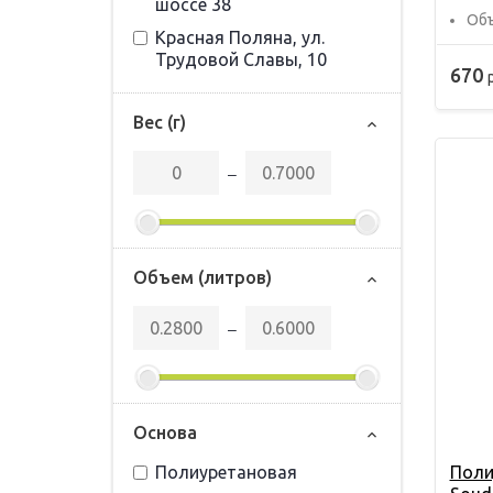
шоссе 38
Объ
Красная Поляна, ул.
Трудовой Славы, 10
670
Вес (г)
‒
Объем (литров)
‒
Основа
Полиуретановая
Поли