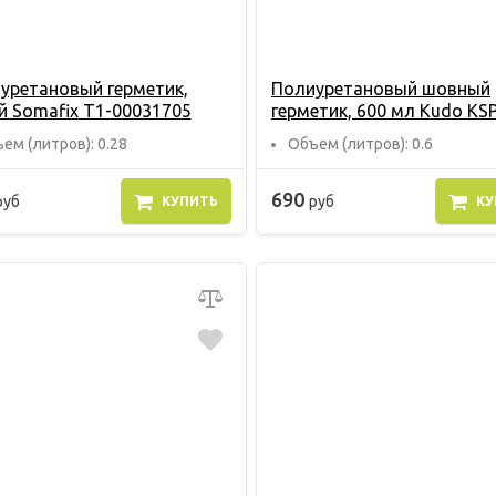
уретановый герметик,
Полиуретановый шовный
й Somafix Т1-00031705
герметик, 600 мл Kudo KS
ем (литров): 0.28
Объем (литров): 0.6
690
руб
руб
КУПИТЬ
КУ