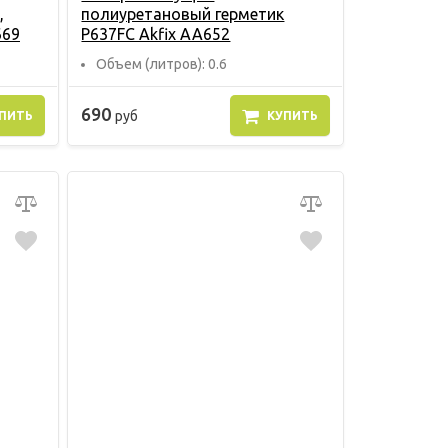
,
полиуретановый герметик
669
P637FC Akfix AA652
Объем (литров): 0.6
690
руб
ПИТЬ
КУПИТЬ