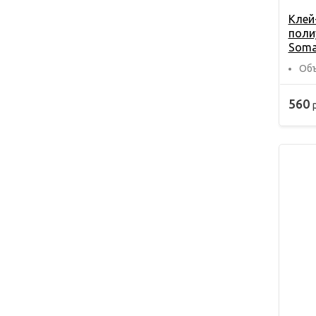
Клей
поли
Soma
Объ
560