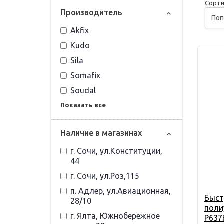
Сорти
Прoизвoдитель
Akfix
Kudo
Sila
Somafix
Soudal
Показать все
Наличие в магазинах
г. Сочи, ул.Конституции,
44
г. Сочи, ул.Роз,115
п. Адлер, ул.Авиационная,
Быст
28/10
поли
г. Ялта, Южнобережное
P637