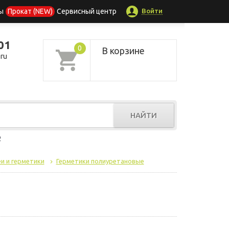
Войти
ы
Прокат (NEW)
Сервисный центр
01
0
В корзине
ru
НАЙТИ
р
и и герметики
Герметики полиуретановые