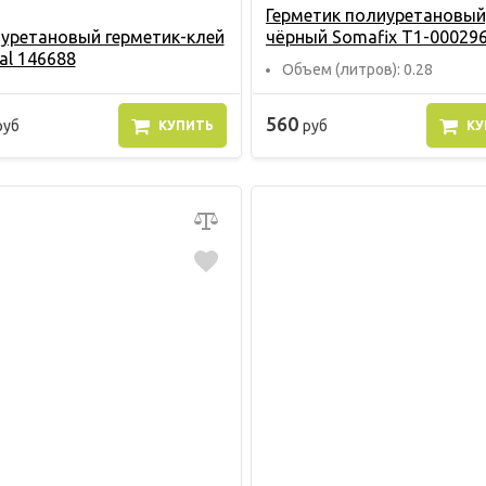
Герметик полиуретановый
уретановый герметик-клей
чёрный Somafix Т1-00029
al 146688
Объем (литров): 0.28
560
руб
руб
КУПИТЬ
КУ