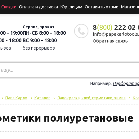
Скидки
Оплата и доставка
Юр. лицам
Оставить отзыв
Магазин
8
(800)
222 02 
Сервис, прокат
00 - 19:00
ПН-СБ 8:00 - 18:00
info@papakarlotools.
0 - 18:00
ВС 9:00 - 18:00
Обратная связь
рывов
без перерывов
Например,
Перфорато
Папа Карло
Каталог
Лакокраска, клей, герметики, химия
Кле
рметики полиуретановые