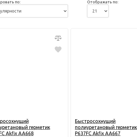
ровать по:
Отображать по:
росохнущий
Быстросохнущий
уретановый герметик
полиуретановый герметик
FC Akfix AA668
P637FC Akfix AA667