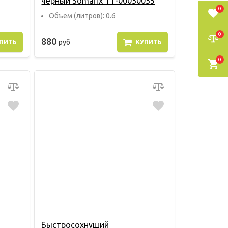
чёрный Somafix Т1-00030035
0
Объем (литров): 0.6
0
880
руб
ПИТЬ
КУПИТЬ
0
Быстросохнущий