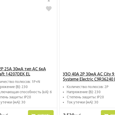
2P 25A 30мА тип АС 6кА
aft 14207DEK EL
УЗО 40А 2P 30мA AC City 9
Systeme Electric C9R36240 
ичество полюсов: 1P+N
ряжение (В): 230
Количество полюсов: 2P
лючающая способность (кА): 6
Напряжение (В): 230
пень защиты: IP20
Степень защиты: IP20
 утечки (мА): 30
Ток утечки (мА): 30