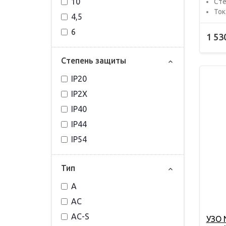
10
Сте
Ток
4,5
6
1 53
Степень защиты
IP20
IP2X
IP40
IP44
IP54
Тип
A
AC
AC-S
УЗО 