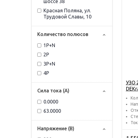
шоссе 38
Красная Поляна, ул.
Трудовой Славы, 10
Количество полюсов
1P+N
2P
3P+N
4P
УЗО 
DEKr
Сила тока (А)
Кол
0.0000
Нап
Отк
63.0000
Сте
Ток
Напряжение (В)