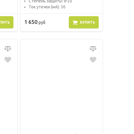
Степень защиты: IP20
Ток утечки (мА): 30
1 650
руб
ПИТЬ
КУПИТЬ