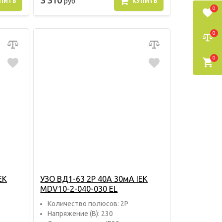
3 310
руб
ПИТЬ
КУПИТЬ
0
0
0
EK
УЗО ВД1-63 2P 40A 30мА IEK
MDV10-2-040-030 EL
Количество полюсов: 2P
Напряжение (В): 230