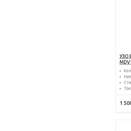
УЗО 
MDV1
Кол
Нап
Сте
Ток
1 50