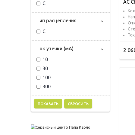
AC Ch
C
Кол
Нап
Тип расцепления
Отк
Сте
C
Ток
Ток утечки (мА)
2 06
10
30
100
300
СБРОСИТЬ