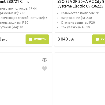
int 280721 Chint
УЗО 25А 2P 30мA AC City 9
Systeme Electric C9R36225
ичество полюсов: 1P+N
ряжение (В): 230
Количество полюсов: 2P
лючающая способность (кА): 6
Напряжение (В): 230
пень защиты: IP20
Степень защиты: IP20
 утечки (мА): 30
Ток утечки (мА): 30
0
3 040
руб
руб
КУПИТЬ
КУ