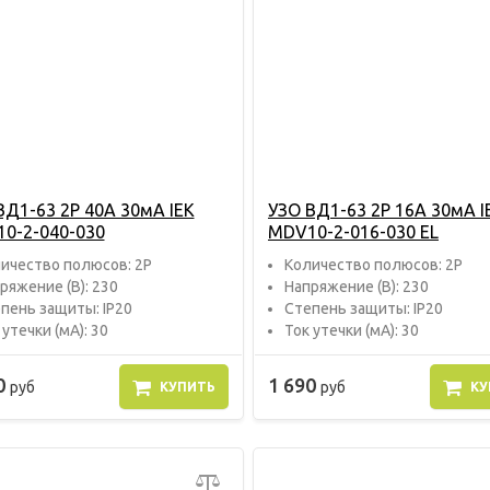
ВД1-63 2P 40A 30мА IEK
УЗО ВД1-63 2P 16A 30мА I
0-2-040-030
MDV10-2-016-030 EL
ичество полюсов: 2P
Количество полюсов: 2P
ряжение (В): 230
Напряжение (В): 230
пень защиты: IP20
Степень защиты: IP20
 утечки (мА): 30
Ток утечки (мА): 30
0
1 690
руб
руб
КУПИТЬ
КУ