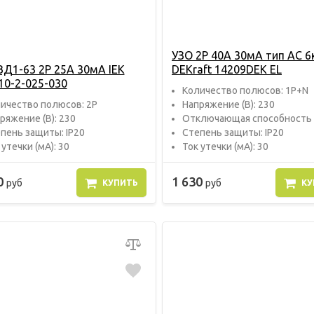
УЗО 2P 40A 30мА тип АС 6
ВД1-63 2P 25A 30мА IEK
DEKraft 14209DEK EL
0-2-025-030
Количество полюсов: 1P+N
ичество полюсов: 2P
Напряжение (В): 230
ряжение (В): 230
Отключающая способность (
пень защиты: IP20
Степень защиты: IP20
 утечки (мА): 30
Ток утечки (мА): 30
0
1 630
руб
руб
КУПИТЬ
КУ