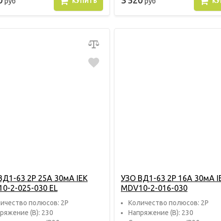
0
3 520
руб
руб
КУПИТЬ
КУ
ВД1-63 2P 25A 30мА IEK
УЗО ВД1-63 2P 16A 30мА I
0-2-025-030 EL
MDV10-2-016-030
ичество полюсов: 2P
Количество полюсов: 2P
ряжение (В): 230
Напряжение (В): 230