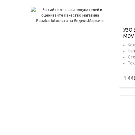
УЗО 
MDV1
Кол
Нап
Сте
Ток
1 44