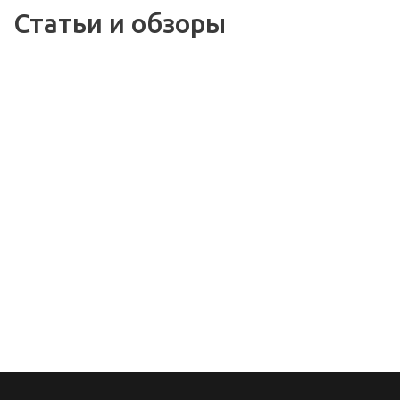
Статьи и обзоры
12.05.2021
ИНСТРУМЕНТЫ ДЛЯ
САНТЕХНИКА
08.12.2017
10.10.2025
Подарочные
Теперь мы в MAX!
сертификаты