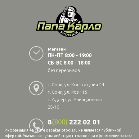
Магазин
ПН-ПТ 8:00 - 19:00
СБ-ВС 8:00 - 18:00
без перерывов
г. Сочи, ул. Конституции 44
г. Сочи, ул. Роз 115
г. Адлер, ул Авиационная
28/10
8
(800)
222 02 01
Информация на сайте papakarlotools.ru не является публичной
офертой. Указанные цены действуют только при оформлении заказа