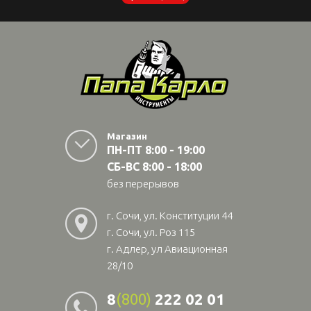
Магазин
ПН-ПТ 8:00 - 19:00
СБ-ВС 8:00 - 18:00
без перерывов
г. Сочи, ул. Конституции 44
г. Сочи, ул. Роз 115
г. Адлер, ул Авиационная
28/10
8
(800)
222 02 01