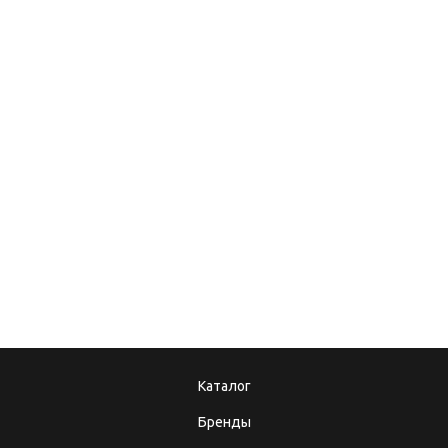
31.08.2018
Ручной или
электроплиткорез?
08.12.2017
10.10.2025
Подарочные
Теперь мы в MAX!
сертификаты
Каталог
Бренды