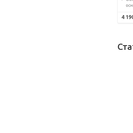
осн
4 19
Ста
09.12
Пра
хра
инс
поч
важ