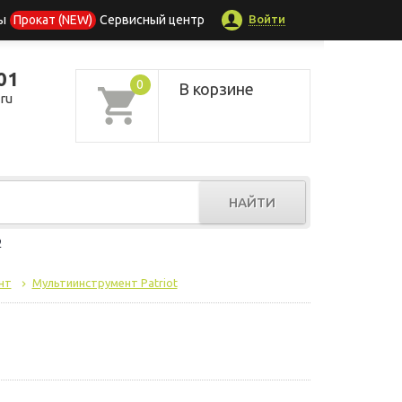
Войти
ы
Прокат (NEW)
Сервисный центр
01
0
В корзине
ru
НАЙТИ
р
нт
Мультиинструмент Patriot