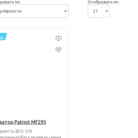
ровать по:
Отображать по:
АЖ
ватор Patriot MF295
ность (Вт): 330
егченная/бесключевая смена