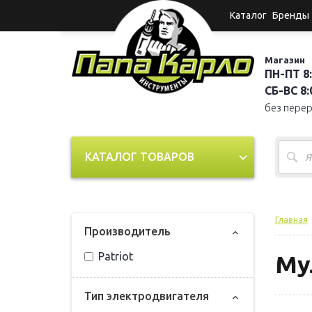
Каталог
Бренды
Магазин
ПН-ПТ 8:
СБ-ВС 8:0
без пере
КАТАЛОГ ТОВАРОВ
Главная
Прoизвoдитель
Patriot
Му
Тип электродвигателя