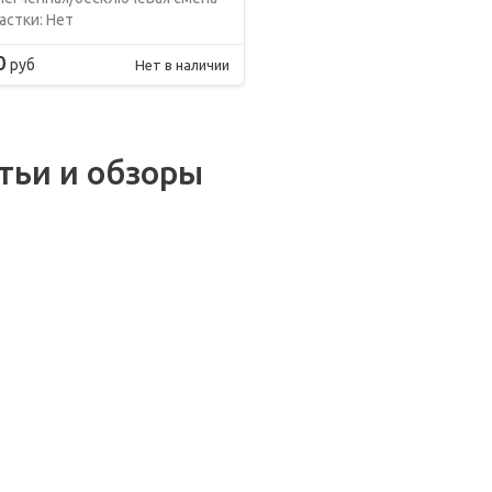
астки: Нет
0
руб
Нет в наличии
тьи и обзоры
.2021
01.12.2021
вила
Цифровая
03.02.2021
нения
платформа
трумента:
электроинструмента
ЭЛЕКТРИЧЕСКИ
ему это
Милуоки Milwaukee
НОЖНИЦЫ ПО
но?
ONE-KEY™
МЕТАЛЛУ:
СТРОЕНИЕ,
ВНЕШНИЙ ВИД 
ПРЕИМУЩЕСТВ
ИСПОЛЬЗОВАН