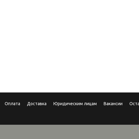
.2017
10.10.2025
арочные сертификаты
Теперь мы в MAX!
Оплата
Доставка
Юридическим лицам
Вакансии
Ост