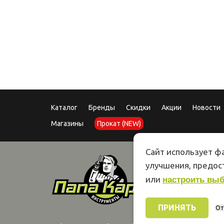
08.12
Под
Каталог
Бренды
Скидки
Акции
Новости
Магазины
Прокат (NEW)
Сайт использует фа
улучшения, предо
или
настроить вы
ПРИНЯТЬ
От