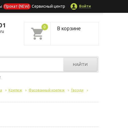
Войти
ы
Прокат (NEW)
Сервисный центр
01
0
В корзине
ru
НАЙТИ
р
а
Крепеж
Фасованный крепеж
Гвозди