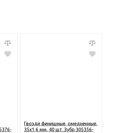
Гвозди финишные, омедненные,
5376-
35х1,6 мм, 40 шт. Зубр 305356-