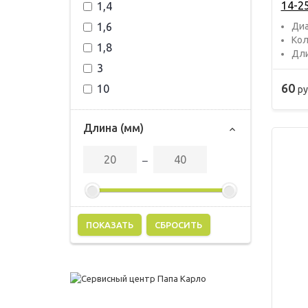
14-2
1,4
1,6
Диа
Кол
1,8
Дли
3
60
10
ру
Длина (мм)
‒
СБРОСИТЬ