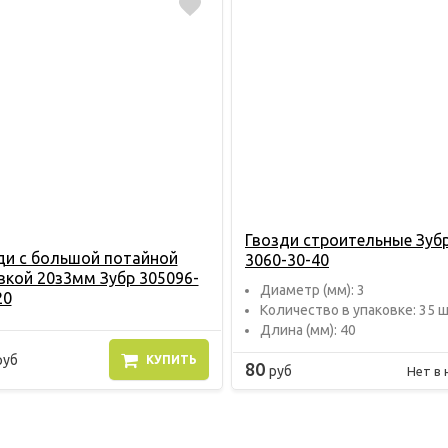
Гвозди строительные Зуб
ди с большой потайной
3060-30-40
вкой 20з3мм Зубр 305096-
Диаметр (мм): 3
20
Количество в упаковке: 35 
Длина (мм): 40
руб
КУПИТЬ
80
руб
Нет в 