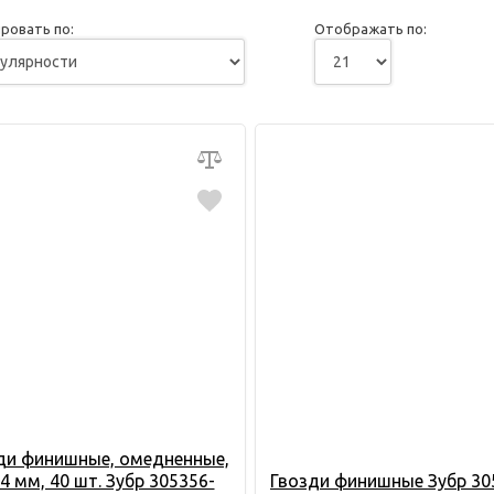
ровать по:
Отображать по:
ди финишные, омедненные,
4 мм, 40 шт. Зубр 305356-
Гвозди финишные Зубр 30