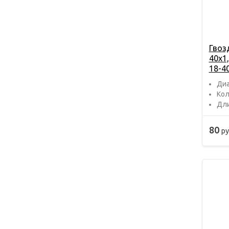
Гвоз
40х1,
18-4
Диа
Кол
Дли
80
ру