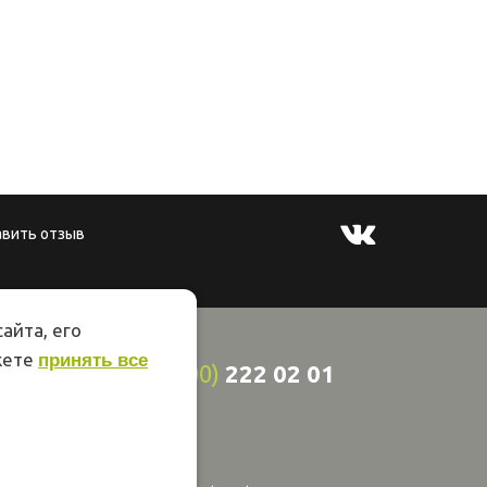
авить отзыв
айта, его
жете
принять все
8
(800)
222 02 01
ции 44
онная