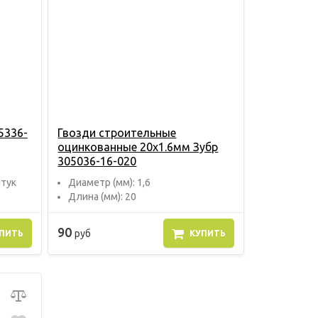
5336-
Гвозди строительные
оцинкованные 20х1.6мм Зубр
305036-16-020
штук
Диаметр (мм): 1,6
Длина (мм): 20
90
руб
ПИТЬ
КУПИТЬ