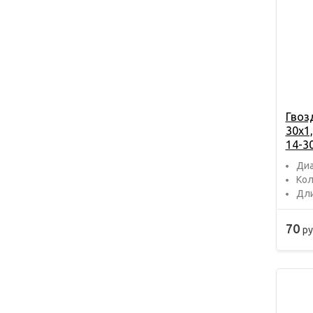
Гвоз
30х1,
14-3
Диа
Кол
Дли
70
ру