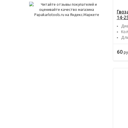
Гвоз
14-2
Диа
Кол
Дли
60
ру