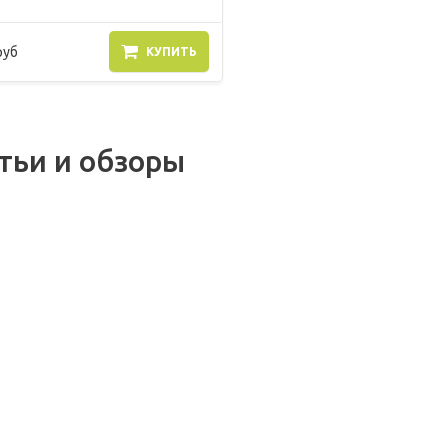
руб
КУПИТЬ
тьи и обзоры
.2018
ной или
ктроплиткорез?
.2017
10.10.2025
арочные сертификаты
Теперь мы в MAX!