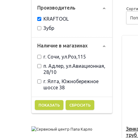
Прoизвoдитель
Сорти
KRAFTOOL
Зубр
Наличие в магазинах
г. Сочи, ул.Роз,115
п. Адлер, ул.Авиационная,
28/10
г. Ялта, Южнобережное
шоссе 38
СБРОСИТЬ
Зенк
труб