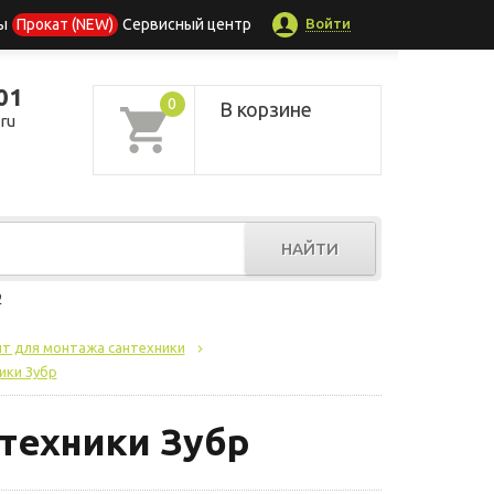
Войти
ы
Прокат (NEW)
Сервисный центр
01
0
В корзине
ru
НАЙТИ
р
т для монтажа сантехники
ики Зубр
техники Зубр