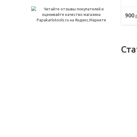
900
Ста
31.08
Руч
эле
08.12
Под