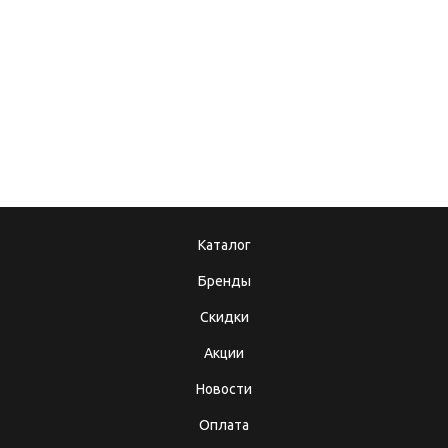
08.12.2017
10.10.2025
Подарочные
Теперь мы в MAX!
сертификаты
Каталог
Бренды
Скидки
Акции
Новости
Оплата