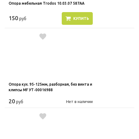
Опора мебельная Trodos 10.03.07 587АА
150
руб
КУПИТЬ
Опора кух. 95-125мм, разборная, без винта и
клипсы MF УТ-00016988
20
руб
Нет в наличии