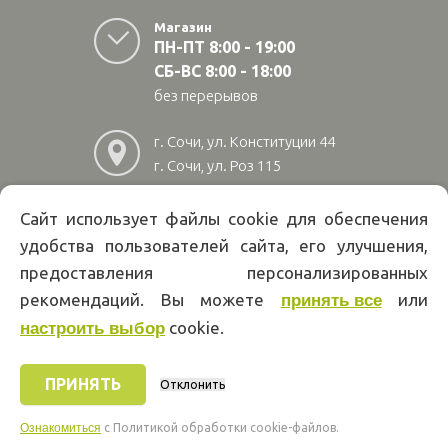
Магазин
ПН-ПТ 8:00 - 19:00
СБ-ВС 8:00 - 18:00
без перерывов
г. Сочи, ул. Конституции 44
г. Сочи, ул. Роз 115
г. Адлер, ул Авиационная
28/10
Сайт использует файлы cookie для обеспечения
удобства пользователей сайта, его улучшения,
8
(800)
222 02 01
предоставления персонализированных
Информация на сайте papakarlotools.ru не является публичной
рекомендаций. Вы можете
или
принять все
офертой. Указанные цены действуют только при оформлении заказа
cookie.
через интернет-магазин papakarlotools.ru.
настроить выбор
Цены в пунктах выдачи заказов и розничных магазинах компании
Папа Карло могут отличаться от указанных на сайте.
ПРИНЯТЬ
Отклонить
Ознакомиться
c Политикой обработки cookie-файлов.