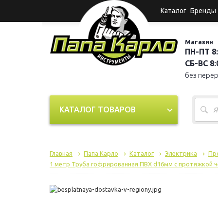
Каталог
Бренды
Магазин
ПН-ПТ 8:
СБ-ВС 8:0
без пере
КАТАЛОГ ТОВАРОВ
Главная
Папа Карло
Каталог
Электрика
Пр
1 метр Труба гофрированная ПВХ d16мм с протяжкой 