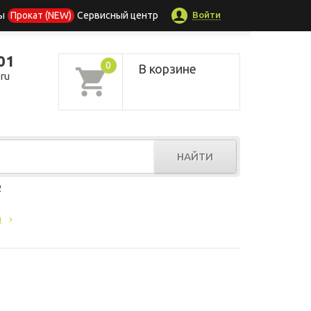
Войти
ы
Прокат (NEW)
Сервисный центр
01
0
В корзине
ru
НАЙТИ
р
ы