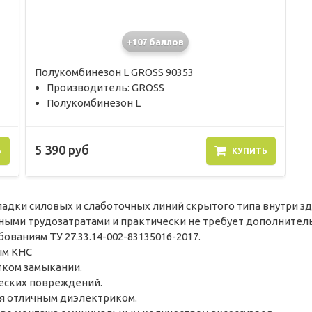
+107 баллов
Полукомбинезон L GROSS 90353
Производитель: GROSS
Полукомбинезон L
5 390 руб
Ь
КУПИТЬ
дки силовых и слаботочных линий скрытого типа внутри зда
ными трудозатратами и практически не требует дополнитель
ваниям ТУ 27.33.14-002-83135016-2017.
ым КНС
тком замыкании.
еских повреждений.
ся отличным диэлектриком.