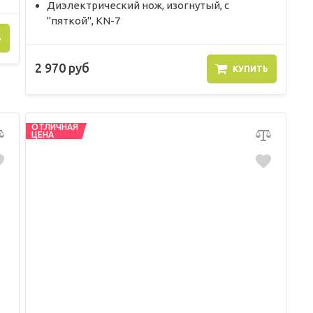
Диэлектрический нож, изогнутый, c
"пяткой", KN-7
Ь
2 970 руб
КУПИТЬ
ОТЛИЧНАЯ
ЦЕНА