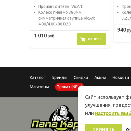
Прoизвoдитель: VicArt
Прoи
Колесо пневмо 380мм,
Коле
симметричная ступица VicArt
3.25
4.80/4.00х80 D20
940
ру
1 010
руб.
КУПИТЬ
Каталог
Бренды
Скидки
Акции
Новости
Магазины
Прокат (NEW)
Сайт использует фа
улучшения, предо
или
настроить вы
ПРИНЯТЬ
От