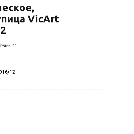
еское,
пица VicArt
12
туции, 44
 D16/12