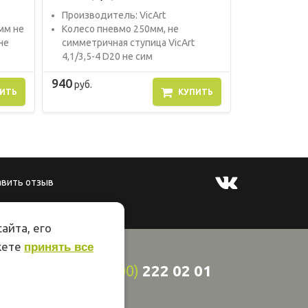
Прoизвoдитель: VicArt
мм не
Колесо пневмо 250мм, не
не
симметричная ступица VicArt
4,1/3,5-4 D20 не сим
940
руб.
ИТЬ
КУПИТЬ
авить отзыв
айта, его
жете
принять все
8
(800)
222 02 01
ции 44
онная