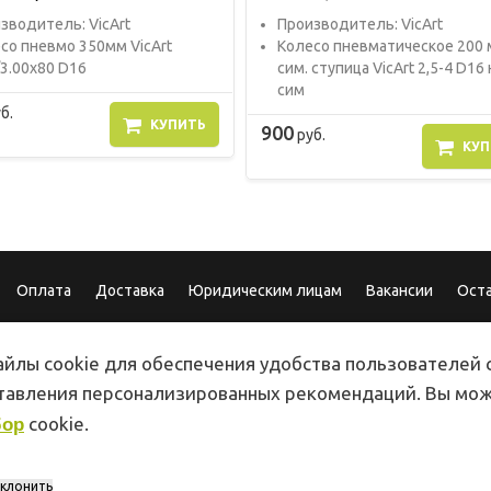
звoдитель: VicArt
Прoизвoдитель: VicArt
со пневмо 350мм VicArt
Колесо пневматическое 200 
/3.00х80 D16
сим. ступица VicArt 2,5-4 D16 
сим
б.
КУПИТЬ
900
руб.
КУП
Оплата
Доставка
Юридическим лицам
Вакансии
Ост
йлы cookie для обеспечения удобства пользователей с
ставления персонализированных рекомендаций. Вы мо
cookie.
бор
Магазин
г. Сочи, ул. Конститу
ПН-ПТ 8:00 - 19:00
г. Сочи, ул. Роз 115
СБ-ВС 8:00 - 18:00
г. Адлер, ул Авиаци
клонить