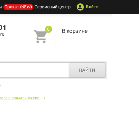
Войти
ы
Прокат (NEW)
Сервисный центр
01
0
В корзине
ru
НАЙТИ
р
леса пневматические