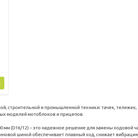
Ь
вой, строительной и промышленной техники: тачек, тележек
рых моделей мотоблоков и прицепов.
00 мм (D16/12) – это надежное решение для замены ходовой ч
езиновой шиной обеспечивает плавный ход, снижает вибраци