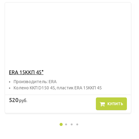
ERA 15ККП 45°
Прoизвoдитель: ERA
Колено ККП D150 45, пластик ERA 15ККП 45
520
руб.
КУПИТЬ