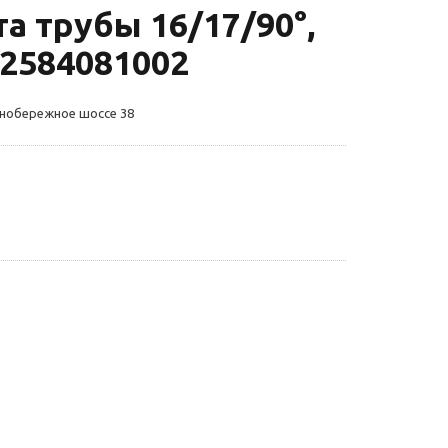
а трубы 16/17/90°,
12584081002
жнобережное шоссе 38