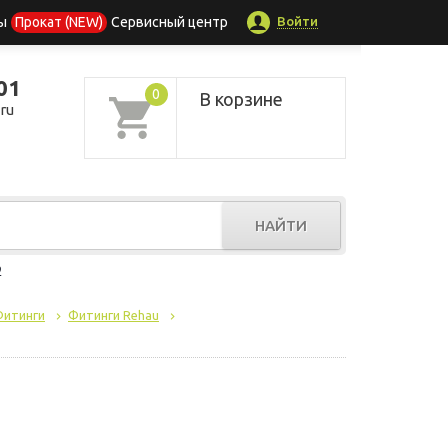
Войти
ы
Прокат (NEW)
Сервисный центр
01
0
В корзине
ru
НАЙТИ
р
Фитинги
Фитинги Rehau