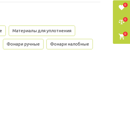
0
0
е
Материалы для уплотнения
0
Фонари ручные
Фонари налобные