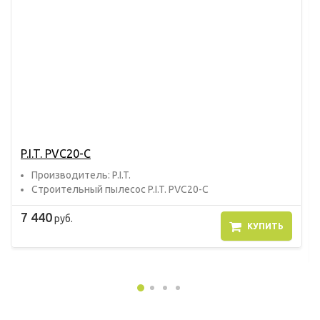
P.I.T. PVC20-C
Прoизвoдитель: P.I.T.
Строительный пылесос P.I.T. PVC20-C
7 440
руб.
КУПИТЬ