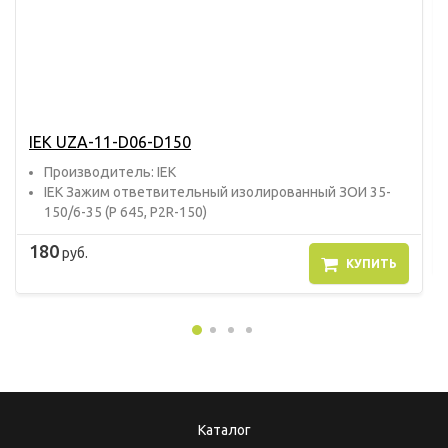
IEK UZA-11-D06-D150
Прoизвoдитель: IEK
IEK Зажим ответвительный изолированный ЗОИ 35-
150/6-35 (P 645, P2R-150)
180
руб.
КУПИТЬ
Каталог