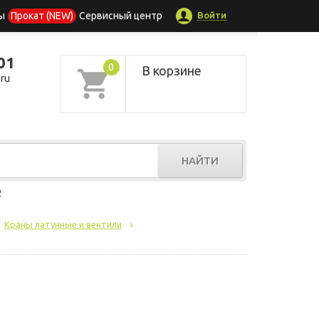
Войти
ы
Прокат (NEW)
Сервисный центр
01
0
В корзине
ru
НАЙТИ
р
Краны латунные и вентили