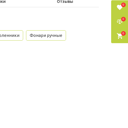
ики
Отзывы
0
0
0
оленники
Фонари ручные