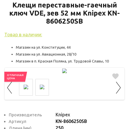
используются для оценки поведения
Клещи переставные-гаечный
пользователей на сайте. Эти файлы cookie
ключ VDE, зев 52 мм Knipex KN-
помогают понять, как используется сайт,
8606250SB
чтобы увеличить его производительность
и сделать функционал сайта максимально
Товар в наличии:
удобным для пользователей.
Магазин на ул. Конституции, 44
Рекламные файлы cookie используются
Магазин на ул. Авиационная, 28/10
для целей маркетинга и улучшения
Магазин в п. Красная Поляна, ул. Трудовой Славы, 10
качества рекламы. Эти файлы cookie
помогают обеспечить максимально
ОТЛИЧНАЯ
ЦЕНА
высокую точность и ценность содержания
маркетинговых и рекламных материалов
для пользователей сайта.
Knipex
Производитель
KN-8606250SB
Артикул
250
Длина (мм)