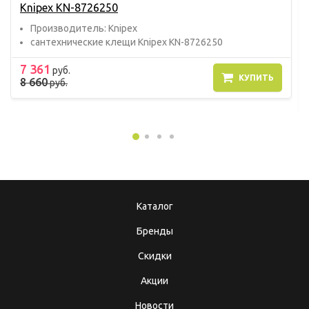
Knipex KN-8726250
Прoизвoдитель: Knipex
сантехнические клещи Knipex KN-8726250
7 361
руб.
КУПИТЬ
8 660
руб.
Каталог
Бренды
Скидки
Акции
Новости