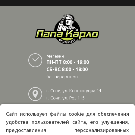
Магазин
ПН-ПТ 8:00 - 19:00
СБ-ВС 8:00 - 18:00
без перерывов
г. Сочи, ул. Конституции 44
г. Сочи, ул. Роз 115
г. Адлер, ул Авиационная
28/10
Сайт использует файлы cookie для обеспечения
удобства пользователей сайта, его улучшения,
8
(800)
222 02 01
предоставления персонализированных
Информация на сайте papakarlotools.ru не является публичной