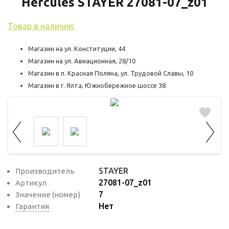
используются для оценки поведения
Hercules STAYER 27081-07_z01
пользователей на сайте. Эти файлы cookie
Товар в наличии:
помогают понять, как используется сайт,
чтобы увеличить его производительность
Магазин на ул. Конституции, 44
и сделать функционал сайта максимально
Магазин на ул. Авиационная, 28/10
удобным для пользователей.
Магазин в п. Красная Поляна, ул. Трудовой Славы, 10
Магазин в г. Ялта, Южнобережное шоссе 38
Рекламные файлы cookie используются
для целей маркетинга и улучшения
качества рекламы. Эти файлы cookie
помогают обеспечить максимально
высокую точность и ценность содержания
маркетинговых и рекламных материалов
для пользователей сайта.
STAYER
Производитель
27081-07_z01
Артикул
7
Значение (номер)
Нет
Гарантия