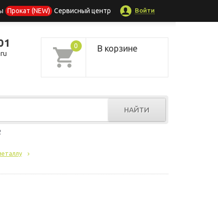
Войти
ы
Прокат (NEW)
Сервисный центр
01
0
В корзине
ru
НАЙТИ
р
металлу