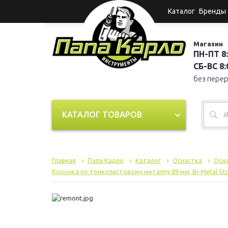
Каталог
Бренды
Магазин
ПН-ПТ 8:
СБ-ВС 8:0
без пере
КАТАЛОГ ТОВАРОВ
Главная
Папа Карло
Каталог
Оснастка
Осна
Коронка по тонколистовому металлу 89 мм, Bi-Metal St