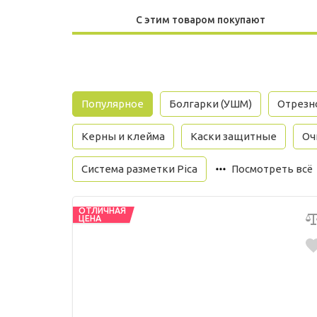
С этим товаром покупают
Популярное
Болгарки (УШМ)
Отрезно
Керны и клейма
Каски защитные
Оч
Система разметки Pica
Посмотреть всё
ОТЛИЧНАЯ
ЦЕНА