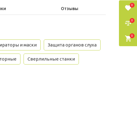
0
ики
Отзывы
0
0
ираторы и маски
Защита органов слуха
яторные
Сверлильные станки