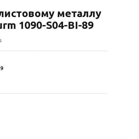
олистовому металлу
urm 1090-S04-BI-89
5
89