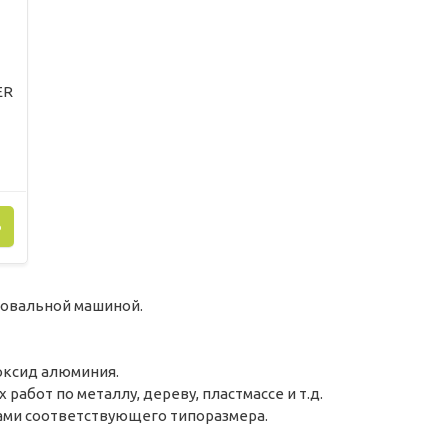
ER
Ь
фовальной машиной.
оксид алюминия.
абот по металлу, дереву, пластмассе и т.д.
ми соответствующего типоразмера.