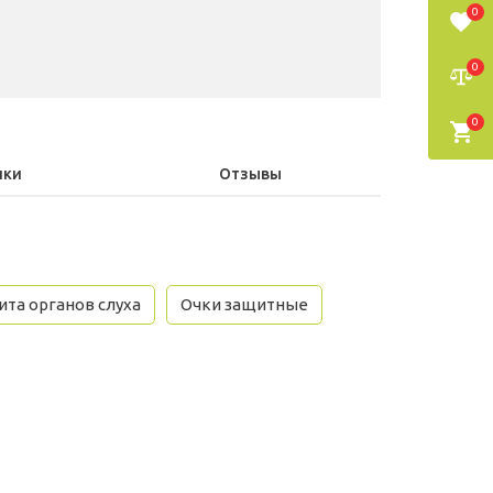
0
0
0
ики
Отзывы
та органов слуха
Очки защитные