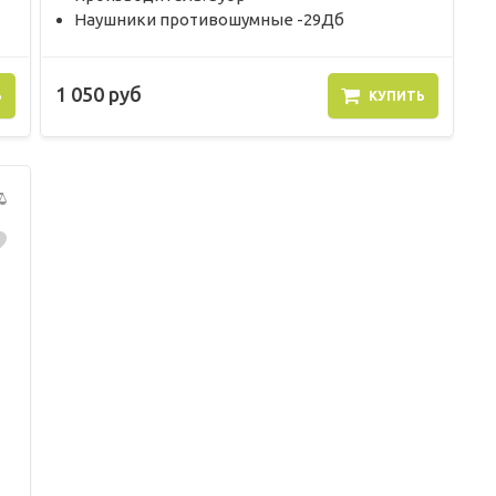
Наушники противошумные -29Дб
1 050 руб
Ь
КУПИТЬ