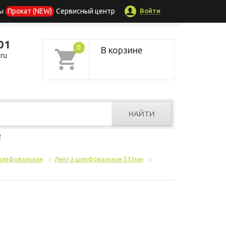
Войти
ы
Прокат (NEW)
Сервисный центр
01
0
В корзине
ru
НАЙТИ
р
шлифовальная
Лента шлифовальная 533мм