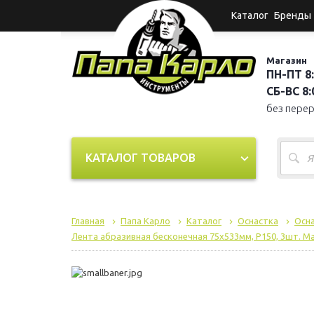
Каталог
Бренды
Магазин
ПН-ПТ 8:
СБ-ВС 8:0
без пере
КАТАЛОГ ТОВАРОВ
Главная
Папа Карло
Каталог
Оснастка
Осна
Лента абразивная бесконечная 75х533мм, P150, 3шт. Ma