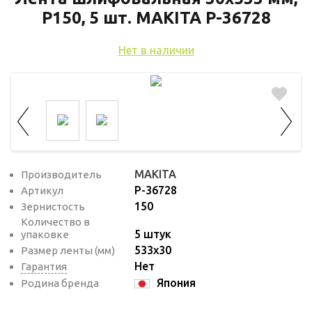
используются для оценки поведения
P150, 5 шт. MAKITA P-36728
пользователей на сайте. Эти файлы cookie
помогают понять, как используется сайт,
Нет в наличии
чтобы увеличить его производительность
и сделать функционал сайта максимально
удобным для пользователей.
Рекламные файлы cookie используются
для целей маркетинга и улучшения
качества рекламы. Эти файлы cookie
MAKITA
Производитель
помогают обеспечить максимально
P-36728
Артикул
высокую точность и ценность содержания
150
Зернистость
маркетинговых и рекламных материалов
Количество в
для пользователей сайта.
5 штук
упаковке
533х30
Размер ленты (мм)
Нет
Гарантия
Япония
Родина бренда