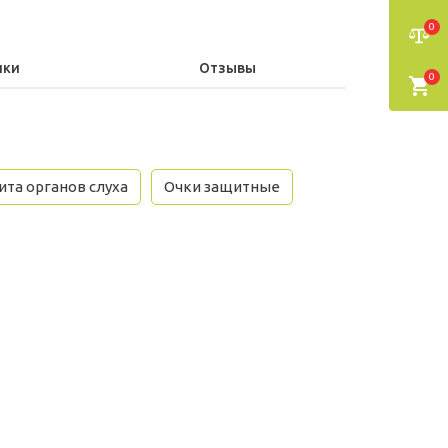
0
ики
Отзывы
0
та органов слуха
Очки защитные