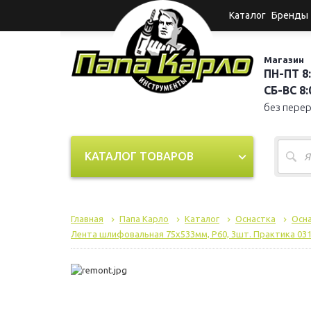
Каталог
Бренды
Магазин
ПН-ПТ 8:
СБ-ВС 8:0
без пере
КАТАЛОГ ТОВАРОВ
Главная
Папа Карло
Каталог
Оснастка
Осна
Лента шлифовальная 75х533мм, P60, 3шт. Практика 031