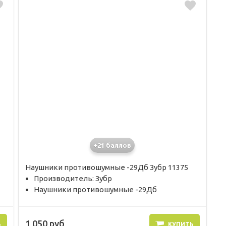
+21 баллов
Наушники противошумные -29Дб Зубр 11375
Производитель: Зубр
Наушники противошумные -29Дб
1 050 руб
Ь
КУПИТЬ