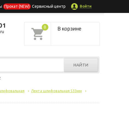
Войти
ы
Прокат (NEW)
Сервисный центр
01
0
В корзине
ru
НАЙТИ
р
шлифовальная
Лента шлифовальная 533мм