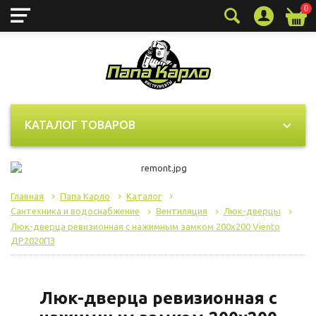
0
Технические (обязательные)
Всегда активно
файлы cookie
Технические (обязательные) файлы cookie
необходимы для корректного
КАТАЛОГ ТОВАРОВ
функционирования сайта и не подлежат
отключению. Эти файлы cookie не
сохраняют какую-либо информацию о
пользователе и не передают её в
Главная
Папа Карло
Каталог
сторонние аналитические системы.
Сантехника и водоснабжение
Вентиляция
Люк-дверцы
Люк-дверца ревизионная с нажимным замком 200х200 Viento
ДР2020ПЗ
Целевые (аналитические, рекламные)
файлы cookie
Люк-дверца ревизионная с
Аналитические файлы cookie