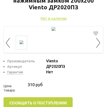
нажимным замком 200х200
используются для оценки поведения
пользователей на сайте. Эти файлы cookie
Viento ДР2020ПЗ
помогают понять, как используется сайт,
Нет в наличии
чтобы увеличить его производительность
и сделать функционал сайта максимально
удобным для пользователей.
Рекламные файлы cookie используются
для целей маркетинга и улучшения
качества рекламы. Эти файлы cookie
помогают обеспечить максимально
Viento
Производитель
ДР2020ПЗ
Артикул
высокую точность и ценность содержания
Нет
Гарантия
маркетинговых и рекламных материалов
для пользователей сайта.
310 руб
Цена
товара:
СООБЩИТЬ О ПОСТУПЛЕНИИ