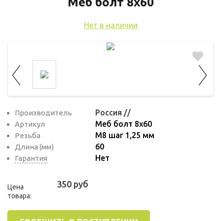
используются для оценки поведения
Меб болт 8х60
пользователей на сайте. Эти файлы cookie
Нет в наличии
помогают понять, как используется сайт,
чтобы увеличить его производительность
и сделать функционал сайта максимально
удобным для пользователей.
Рекламные файлы cookie используются
для целей маркетинга и улучшения
качества рекламы. Эти файлы cookie
Россия //
Производитель
Меб болт 8х60
Артикул
помогают обеспечить максимально
М8 шаг 1,25 мм
Резьба
высокую точность и ценность содержания
60
Длина (мм)
маркетинговых и рекламных материалов
Нет
Гарантия
для пользователей сайта.
350 руб
Цена
товара: