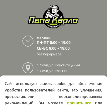
Магазин
ПН-ПТ 8:00 - 19:00
СБ-ВС 8:00 - 18:00
без перерывов
г. Сочи, ул. Конституции 44
г. Сочи, ул. Роз 115
г. Адлер, ул Авиационная
28/10
Сайт использует файлы cookie для обеспечения
удобства пользователей сайта, его улучшения,
8
(800)
222 02 01
предоставления персонализированных
Информация на сайте papakarlotools.ru не является публичной
рекомендаций. Вы можете
или
принять все
офертой. Указанные цены действуют только при оформлении заказа