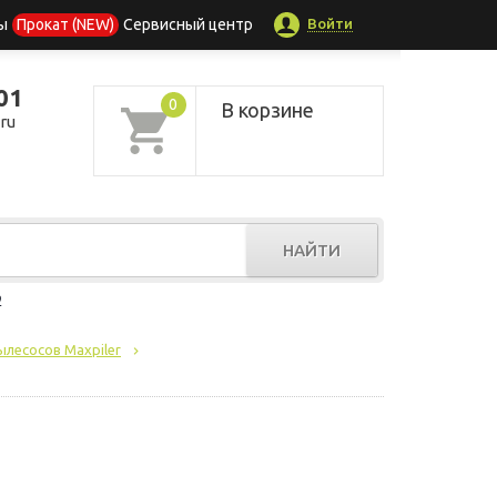
Войти
ы
Прокат (NEW)
Сервисный центр
01
0
В корзине
ru
НАЙТИ
р
лесосов Maxpiler