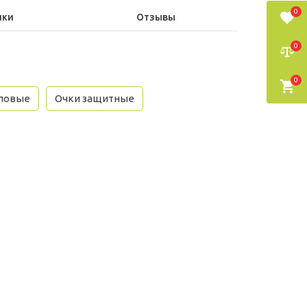
0
ики
Отзывы
0
0
иловые
Очки защитные