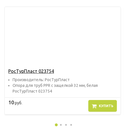
РосТурПласт 023754
Прoизвoдитель: РосТурПласт
Опора для труб PPR с защелкой 32 мм, белая
РосТурПласт 023754
10
руб.
КУПИТЬ