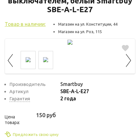
выключателем, белый Smartbuy
используются для оценки поведения
пользователей на сайте. Эти файлы cookie
SBE-A-L-E27
помогают понять, как используется сайт,
Товар в наличии:
Магазин на ул. Конституции, 44
чтобы увеличить его производительность
Магазин на ул. Роз, 115
и сделать функционал сайта максимально
удобным для пользователей.
Рекламные файлы cookie используются
для целей маркетинга и улучшения
качества рекламы. Эти файлы cookie
помогают обеспечить максимально
Smartbuy
Производитель
высокую точность и ценность содержания
SBE-A-L-E27
Артикул
маркетинговых и рекламных материалов
2 года
Гарантия
для пользователей сайта.
150 руб
Цена
товара:
Предложить свою цену