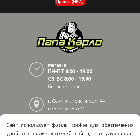
Прокат (NEW)
Магазин
ПН-ПТ 8:00 - 19:00
СБ-ВС 8:00 - 18:00
без перерывов
г. Сочи, ул. Конституции 44
г. Сочи, ул. Роз 115
г. Адлер, ул Авиационная
28/10
Сайт использует файлы cookie для обеспечения
удобства пользователей сайта, его улучшения,
8
(800)
222 02 01