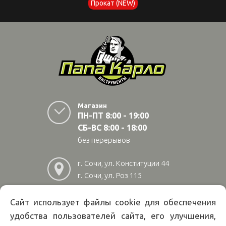
Прокат (NEW)
Магазин
ПН-ПТ 8:00 - 19:00
СБ-ВС 8:00 - 18:00
без перерывов
г. Сочи, ул. Конституции 44
г. Сочи, ул. Роз 115
г. Адлер, ул Авиационная
28/10
Сайт использует файлы cookie для обеспечения
удобства пользователей сайта, его улучшения,
8
(800)
222 02 01