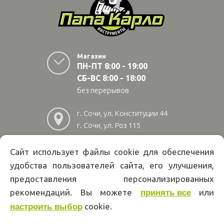
Магазин
ПН-ПТ 8:00 - 19:00
СБ-ВС 8:00 - 18:00
без перерывов
г. Сочи, ул. Конституции 44
г. Сочи, ул. Роз 115
г. Адлер, ул Авиационная
28/10
Сайт использует файлы cookie для обеспечения
удобства пользователей сайта, его улучшения,
8
(800)
222 02 01
предоставления персонализированных
Информация на сайте papakarlotools.ru не является публичной
рекомендаций. Вы можете
или
принять все
офертой. Указанные цены действуют только при оформлении заказа
cookie.
через интернет-магазин papakarlotools.ru.
настроить выбор
Цены в пунктах выдачи заказов и розничных магазинах компании
Папа Карло могут отличаться от указанных на сайте.